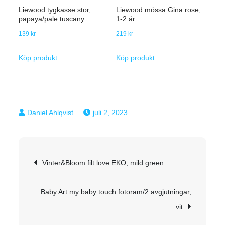
Liewood tygkasse stor,
Liewood mössa Gina rose,
papaya/pale tuscany
1-2 år
139
kr
219
kr
Köp produkt
Köp produkt
juli 2, 2023
Inläggsnavigering
Vinter&Bloom filt love EKO, mild green
Baby Art my baby touch fotoram/2 avgjutningar,
vit