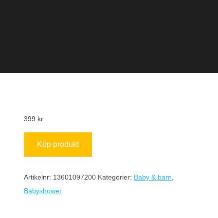
399
kr
Köp produkt
Artikelnr:
13601097200
Kategorier:
Baby & barn
,
Babyshower