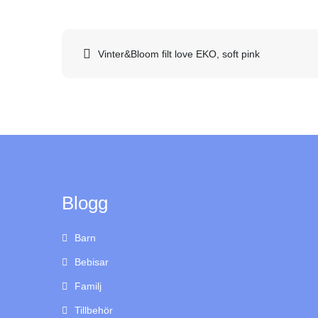
Inläggsnavigering
Vinter&Bloom filt love EKO, soft pink
Blogg
Barn
Bebisar
Familj
Tillbehör