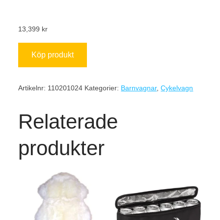
13,399
kr
Köp produkt
Artikelnr:
110201024
Kategorier:
Barnvagnar
,
Cykelvagn
Relaterade
produkter