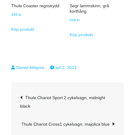
Thule Coaster regnskydd
Segr lammskinn, grå
korthårig
499
kr
649
kr
Köp produkt
Köp produkt
juli 2, 2023
Inläggsnavigering
Thule Chariot Sport 2 cykelvagn, midnight
black
Thule Chariot Cross1 cykelvagn, majolica blue