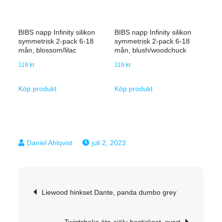
BIBS napp Infinity silikon
BIBS napp Infinity silikon
symmetrisk 2-pack 6-18
symmetrisk 2-pack 6-18
mån, blossom/lilac
mån, blush/woodchuck
119
kr
119
kr
Köp produkt
Köp produkt
juli 2, 2023
Inläggsnavigering
Liewood hinkset Dante, panda dumbo grey