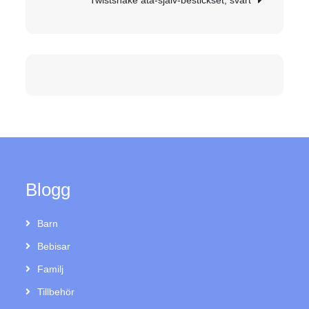
Twistshake äta-själv-bestickset, svart
Blogg
Barn
Bebisar
Familj
Tillbehör