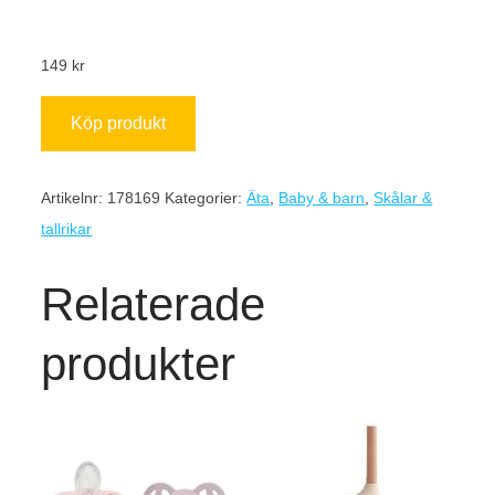
149
kr
Köp produkt
Artikelnr:
178169
Kategorier:
Äta
,
Baby & barn
,
Skålar &
tallrikar
Relaterade
produkter