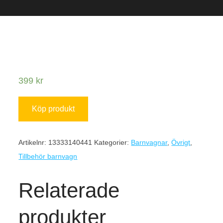
399
kr
Köp produkt
Artikelnr:
13333140441
Kategorier:
Barnvagnar
,
Övrigt
,
Tillbehör barnvagn
Relaterade
produkter