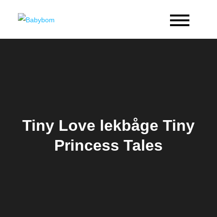
Skip
to
Babybom
Allt kring barn
content
Tiny Love lekbåge Tiny
Princess Tales