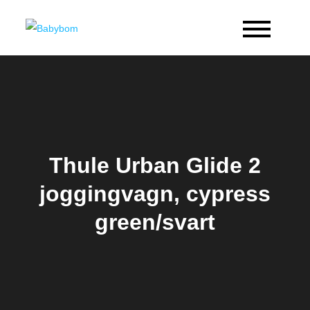
Skip
to
Babybom
Allt kring barn
content
Thule Urban Glide 2
joggingvagn, cypress
green/svart