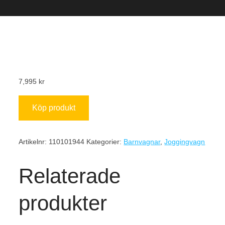
7,995
kr
Köp produkt
Artikelnr:
110101944
Kategorier:
Barnvagnar
,
Joggingvagn
Relaterade
produkter