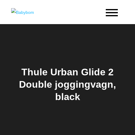
Skip
to
Babybom
Allt kring barn
content
Thule Urban Glide 2
Double joggingvagn,
black