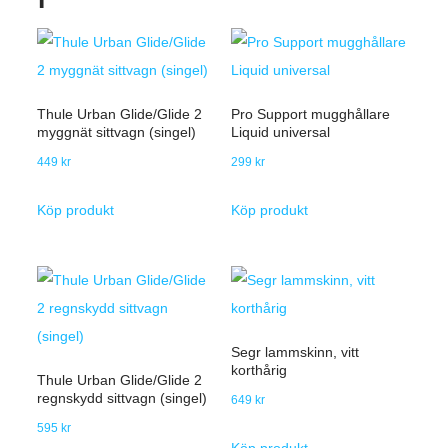
Thule Urban Glide/Glide 2
Pro Support mugghållare
myggnät sittvagn (singel)
Liquid universal
449
kr
299
kr
Köp produkt
Köp produkt
Segr lammskinn, vitt
korthårig
Thule Urban Glide/Glide 2
regnskydd sittvagn (singel)
649
kr
595
kr
Köp produkt