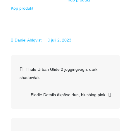
Köp produkt
juli 2, 2023
Inläggsnavigering
Thule Urban Glide 2 joggingvagn, dark
shadow/alu
Elodie Details åkpåse dun, blushing pink