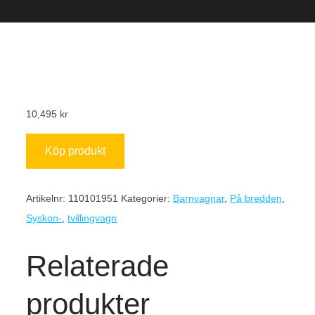
10,495
kr
Köp produkt
Artikelnr:
110101951
Kategorier:
Barnvagnar
,
På bredden
,
Syskon-
,
tvillingvagn
Relaterade
produkter