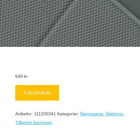
649
kr
Köp produkt
Artikelnr:
111200341
Kategorier:
Barnvagnar
,
Sittdynor
,
Tillbehör barnvagn