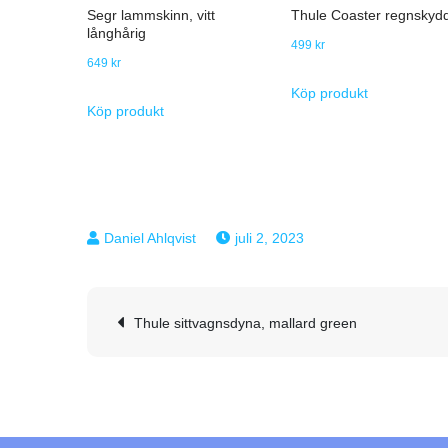
Segr lammskinn, vitt
Thule Coaster regnskyd
långhårig
499
kr
649
kr
Köp produkt
Köp produkt
juli 2, 2023
Inläggsnavigering
Thule sittvagnsdyna, mallard green