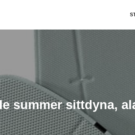
S
m
le summer sittdyna, al