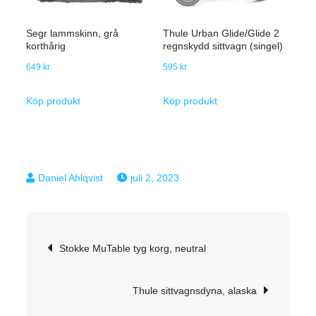
Segr lammskinn, grå
Thule Urban Glide/Glide 2
korthårig
regnskydd sittvagn (singel)
649
kr
595
kr
Köp produkt
Köp produkt
juli 2, 2023
Inläggsnavigering
Stokke MuTable tyg korg, neutral
Thule sittvagnsdyna, alaska