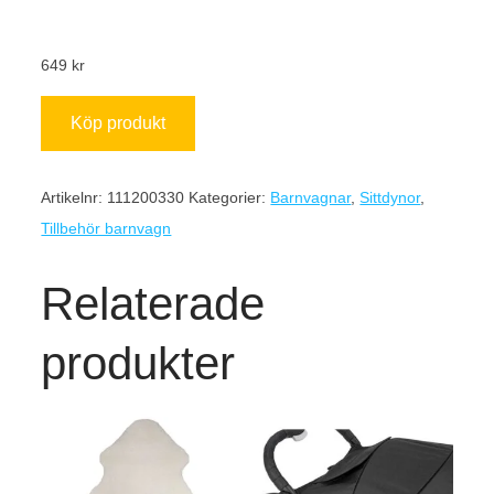
649
kr
Köp produkt
Artikelnr:
111200330
Kategorier:
Barnvagnar
,
Sittdynor
,
Tillbehör barnvagn
Relaterade
produkter