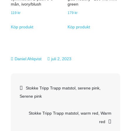
mån, ivory/blush
green
119
kr
179
kr
Köp produkt
Köp produkt
juli 2, 2023
Inläggsnavigering
Stokke Tripp Trapp matstol, serene pink,
Serene pink
Stokke Tripp Trapp matstol, warm red, Warm
red