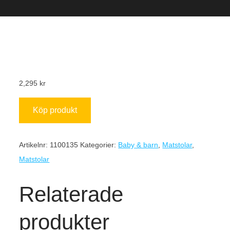
2,295
kr
Köp produkt
Artikelnr:
1100135
Kategorier:
Baby & barn
,
Matstolar
,
Matstolar
Relaterade
produkter