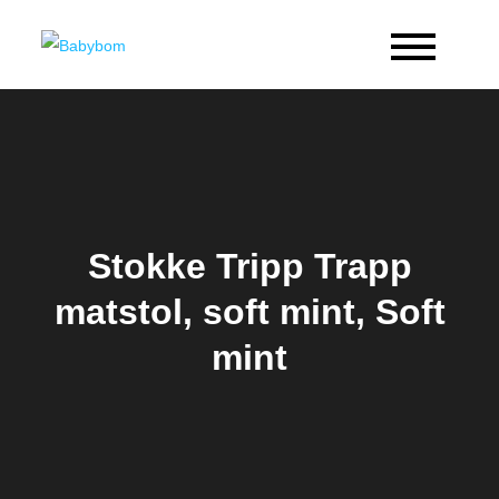
Skip
to
Babybom
Allt kring barn
content
Stokke Tripp Trapp
matstol, soft mint, Soft
mint