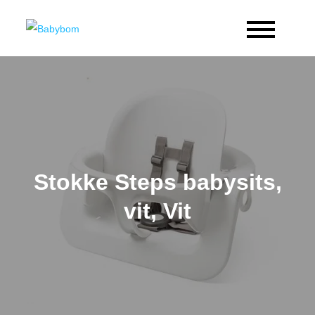
Skip
to
Babybom
Allt kring barn
content
Stokke Steps babysits,
vit, Vit