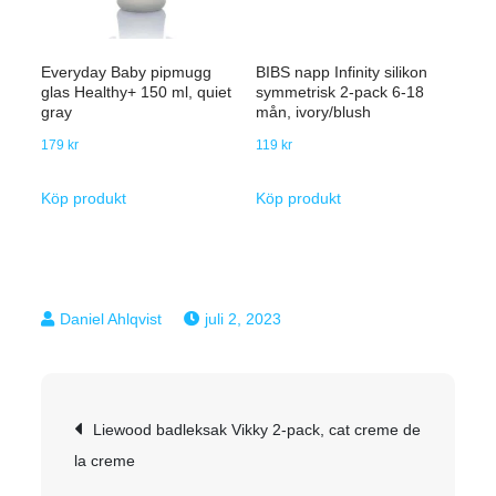
Everyday Baby pipmugg
BIBS napp Infinity silikon
glas Healthy+ 150 ml, quiet
symmetrisk 2-pack 6-18
gray
mån, ivory/blush
179
kr
119
kr
Köp produkt
Köp produkt
juli 2, 2023
Inläggsnavigering
Liewood badleksak Vikky 2-pack, cat creme de
la creme