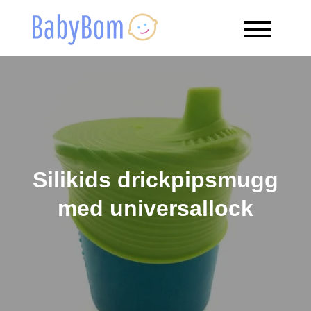
Skip
to
Babybom
Allt kring barn
content
Silikids drickpipsmugg
med universallock