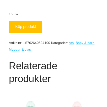
159
kr
Köp produkt
Artikelnr:
1S762640824100
Kategorier:
Äta
,
Baby & barn
,
Muggar & glas
Relaterade
produkter