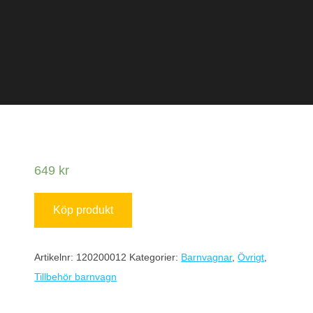
649
kr
Köp produkt
Artikelnr:
120200012
Kategorier:
Barnvagnar
,
Övrigt
,
Tillbehör barnvagn