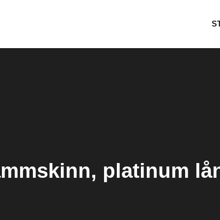
S
ammskinn, platinum lå