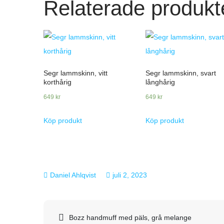
Relaterade produkt
Segr lammskinn, vitt
Segr lammskinn, svart
korthårig
långhårig
649
kr
649
kr
Köp produkt
Köp produkt
juli 2, 2023
Inläggsnavigering
Bozz handmuff med päls, grå melange