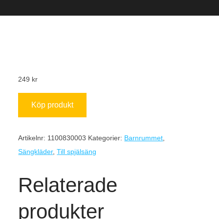
249
kr
Köp produkt
Artikelnr:
1100830003
Kategorier:
Barnrummet
,
Sängkläder
,
Till spjälsäng
Relaterade
produkter