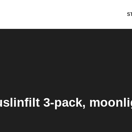
S
slinfilt 3-pack, moonli