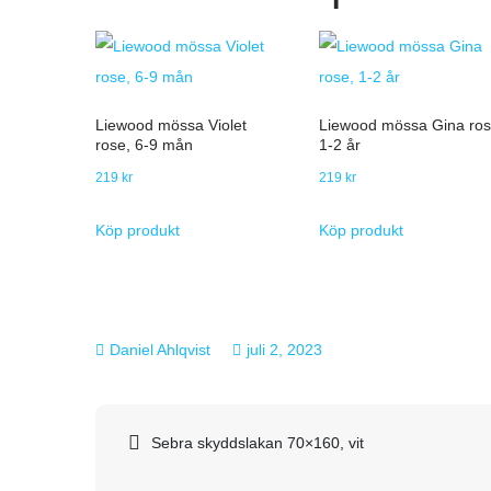
Liewood mössa Violet
Liewood mössa Gina ros
rose, 6-9 mån
1-2 år
219
kr
219
kr
Köp produkt
Köp produkt
juli 2, 2023
Inläggsnavigering
Sebra skyddslakan 70×160, vit