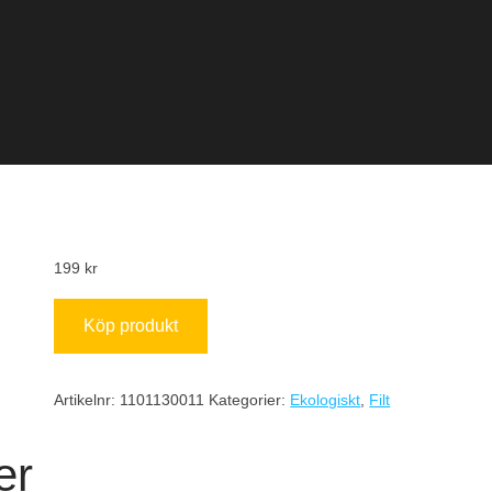
199
kr
Köp produkt
Artikelnr:
1101130011
Kategorier:
Ekologiskt
,
Filt
er