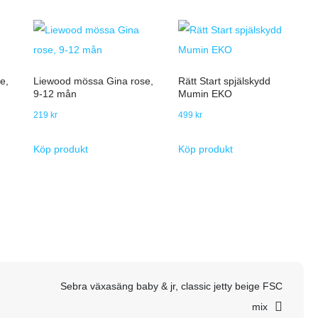
e,
Liewood mössa Gina rose,
Rätt Start spjälskydd
9-12 mån
Mumin EKO
219
kr
499
kr
Köp produkt
Köp produkt
Sebra växasäng baby & jr, classic jetty beige FSC
mix