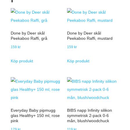
Done by Deer skål
Done by Deer skål
Peekaboo Raffi, grå
Peekaboo Raffi, mustard
159
kr
159
kr
Köp produkt
Köp produkt
Everyday Baby pipmugg
BIBS napp Infinity silikon
glas Healthy+ 150 ml, rose
symmetrisk 2-pack 0-6
pink
mån, blush/woodchuck
179
kr
119
kr