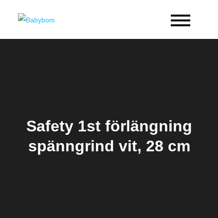
Skip
to
Babybom
Allt kring barn
content
Safety 1st förlängning
spänngrind vit, 28 cm