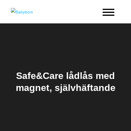
Skip
to
Babybom
Allt kring barn
content
Safe&Care lådlås med
magnet, självhäftande