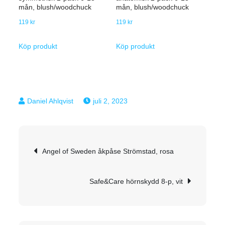
mån, blush/woodchuck
mån, blush/woodchuck
119
kr
119
kr
Köp produkt
Köp produkt
juli 2, 2023
Inläggsnavigering
Angel of Sweden åkpåse Strömstad, rosa
Safe&Care hörnskydd 8-p, vit