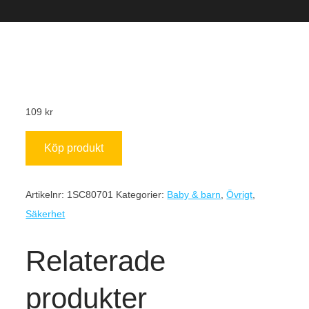
109
kr
Köp produkt
Artikelnr:
1SC80701
Kategorier:
Baby & barn
,
Övrigt
,
Säkerhet
Relaterade
produkter