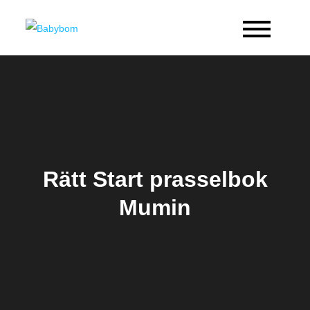
Skip
to
Babybom
Allt kring barn
content
Rätt Start prasselbok
Mumin