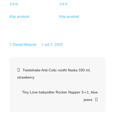
119
kr
119
kr
Köp produkt
Köp produkt
juli 2, 2023
Inläggsnavigering
Twistshake Anti-Colic rostfri flaska 330 ml,
strawberry
Tiny Love babysitter Rocker Napper 3-i-1, blue
jeans