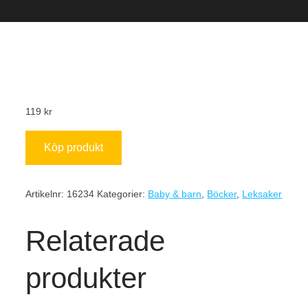
119
kr
Köp produkt
Artikelnr:
16234
Kategorier:
Baby & barn
,
Böcker
,
Leksaker
Relaterade
produkter