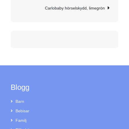
Carlobaby hörselskydd, limegrön
Blogg
Barn
Bebisar
Familj