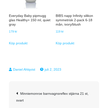
Everyday Baby pipmugg
BIBS napp Infinity silikon
glas Healthy+ 150 ml, quiet
symmetrisk 2-pack 6-18
gray
mån, ivory/blush
179
kr
119
kr
Köp produkt
Köp produkt
juli 2, 2023
Inläggsnavigering
Minniemonroe barnvagnsreflex stjärna 21 st,
svart