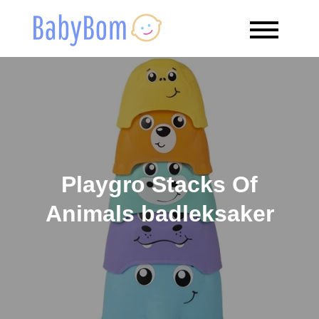
Skip
to
Babybom
Allt kring barn
content
Playgro Stacks Of
Animals badleksaker