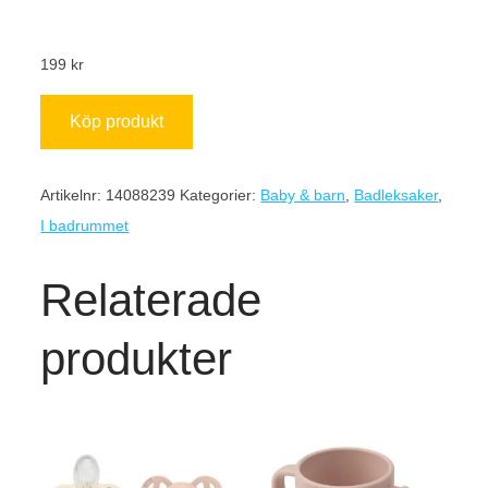
199
kr
Köp produkt
Artikelnr:
14088239
Kategorier:
Baby & barn
,
Badleksaker
,
I badrummet
Relaterade
produkter