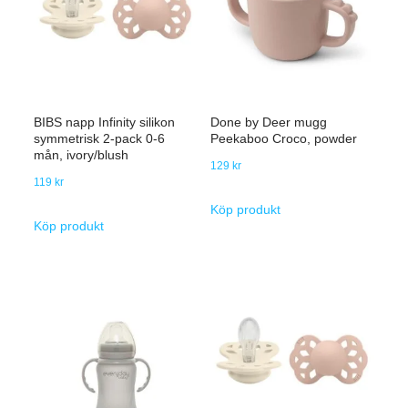
BIBS napp Infinity silikon
Done by Deer mugg
symmetrisk 2-pack 0-6
Peekaboo Croco, powder
mån, ivory/blush
129
kr
119
kr
Köp produkt
Köp produkt