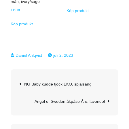
mån, ivory/sage
119
kr
Köp produkt
Köp produkt
juli 2, 2023
Inläggsnavigering
NG Baby kudde tjock EKO, spjälsäng
Angel of Sweden åkpåse Åre, lavendel