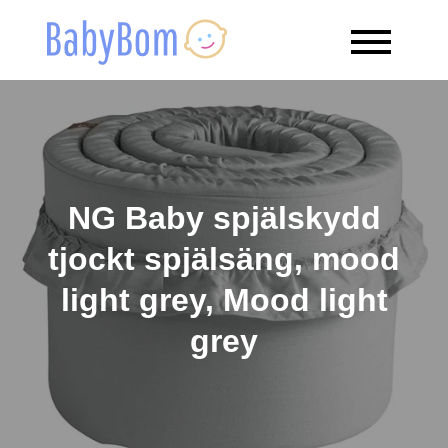
Skip
to
Babybom
Allt kring barn
content
NG Baby spjälskydd
tjockt spjälsäng, mood
light grey, Mood light
grey