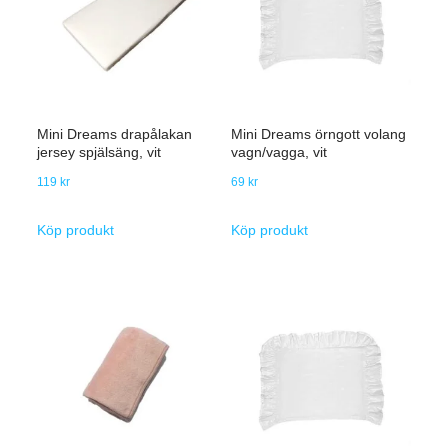
Mini Dreams drapålakan
Mini Dreams örngott volang
jersey spjälsäng, vit
vagn/vagga, vit
119
kr
69
kr
Köp produkt
Köp produkt