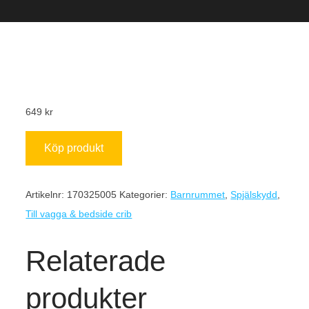
649
kr
Köp produkt
Artikelnr:
170325005
Kategorier:
Barnrummet
,
Spjälskydd
,
Till vagga & bedside crib
Relaterade
produkter