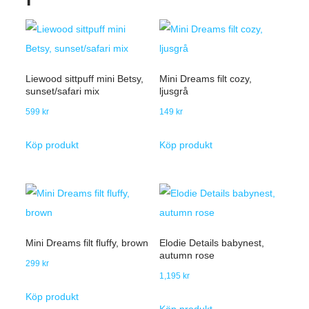
Liewood sittpuff mini Betsy,
Mini Dreams filt cozy,
sunset/safari mix
ljusgrå
599
kr
149
kr
Köp produkt
Köp produkt
Mini Dreams filt fluffy, brown
Elodie Details babynest,
autumn rose
299
kr
1,195
kr
Köp produkt
Köp produkt