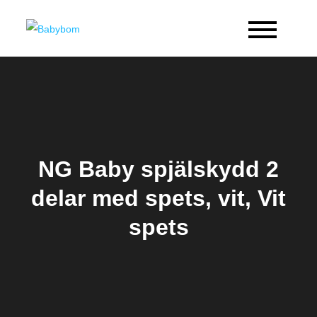
Skip
to
Babybom
Allt kring barn
content
NG Baby spjälskydd 2
delar med spets, vit, Vit
spets