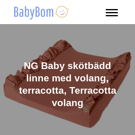
Skip
to
Babybom
Allt kring barn
content
NG Baby skötbädd
linne med volang,
terracotta, Terracotta
volang