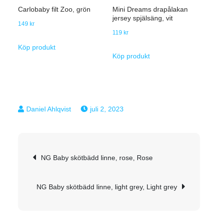
Carlobaby filt Zoo, grön
Mini Dreams drapålakan
jersey spjälsäng, vit
149
kr
119
kr
Köp produkt
Köp produkt
juli 2, 2023
Inläggsnavigering
NG Baby skötbädd linne, rose, Rose
NG Baby skötbädd linne, light grey, Light grey