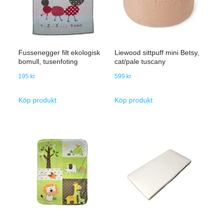
Fussenegger filt ekologisk
Liewood sittpuff mini Betsy,
bomull, tusenfoting
cat/pale tuscany
195
kr
599
kr
Köp produkt
Köp produkt