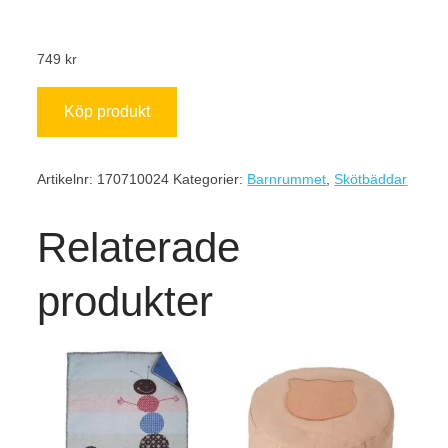
749
kr
Köp produkt
Artikelnr:
170710024
Kategorier:
Barnrummet
,
Skötbäddar
Relaterade
produkter