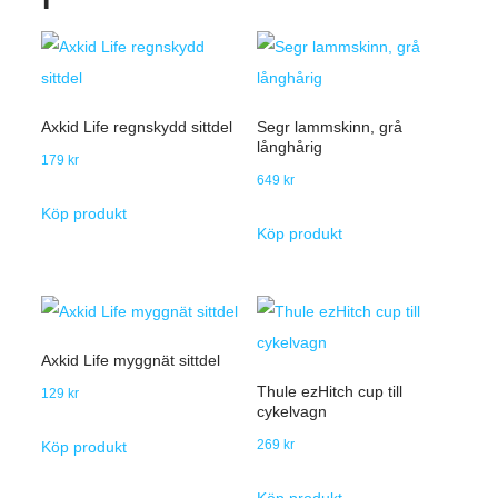
Axkid Life regnskydd sittdel
Segr lammskinn, grå
långhårig
179
kr
649
kr
Köp produkt
Köp produkt
Axkid Life myggnät sittdel
Thule ezHitch cup till
129
kr
cykelvagn
269
kr
Köp produkt
Köp produkt