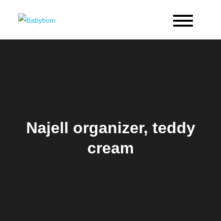
Skip
to
Babybom
Allt kring barn
content
Najell organizer, teddy
cream