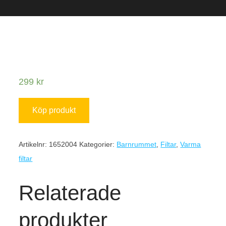
299
kr
Köp produkt
Artikelnr:
1652004
Kategorier:
Barnrummet
,
Filtar
,
Varma
filtar
Relaterade
produkter