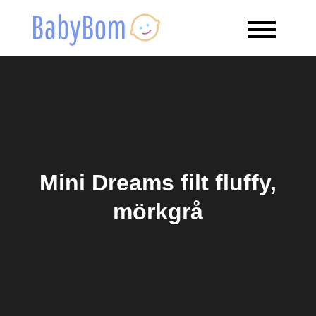
Skip
to
Babybom
Allt kring barn
content
Mini Dreams filt fluffy,
mörkgrå