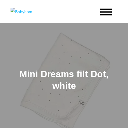
Skip
to
Babybom
Allt kring barn
content
Mini Dreams filt Dot,
white