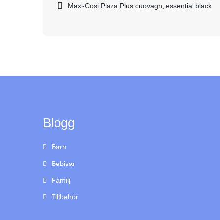
Inläggsnavigering
Maxi-Cosi Plaza Plus duovagn, essential black
Blogg
Barn
Bebisar
Familj
Tillbehör