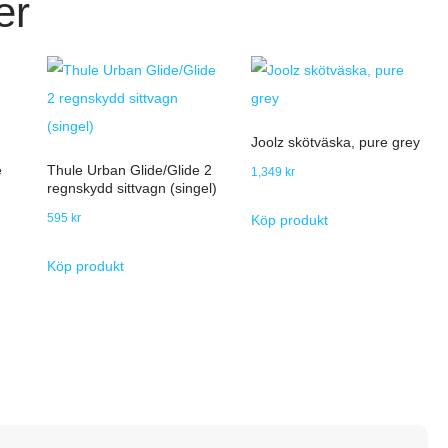
er
Joolz skötväska, pure grey
e
Thule Urban Glide/Glide 2
1,349
kr
regnskydd sittvagn (singel)
595
kr
Köp produkt
Köp produkt