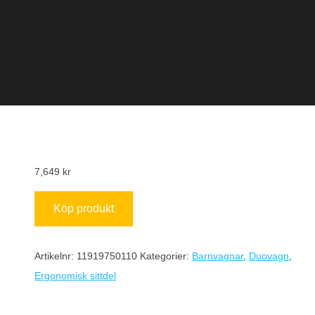
7,649
kr
Köp produkt
Artikelnr:
11919750110
Kategorier:
Barnvagnar
,
Duovagn
,
Ergonomisk sittdel