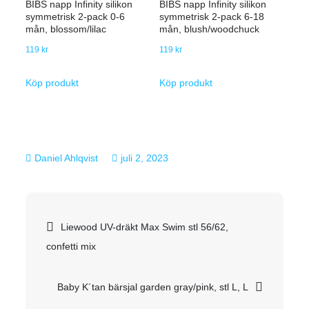
BIBS napp Infinity silikon
BIBS napp Infinity silikon
symmetrisk 2-pack 0-6
symmetrisk 2-pack 6-18
mån, blossom/lilac
mån, blush/woodchuck
119
kr
119
kr
Köp produkt
Köp produkt
juli 2, 2023
Inläggsnavigering
Liewood UV-dräkt Max Swim stl 56/62,
confetti mix
Baby K´tan bärsjal garden gray/pink, stl L, L