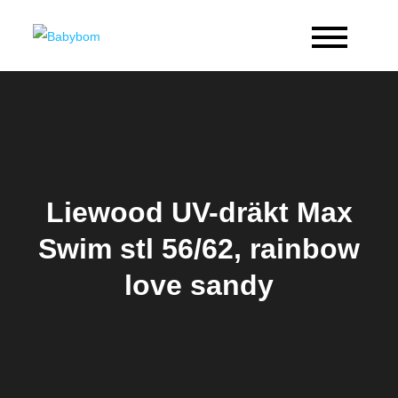
Skip
to
Babybom
Allt kring barn
content
Liewood UV-dräkt Max
Swim stl 56/62, rainbow
love sandy