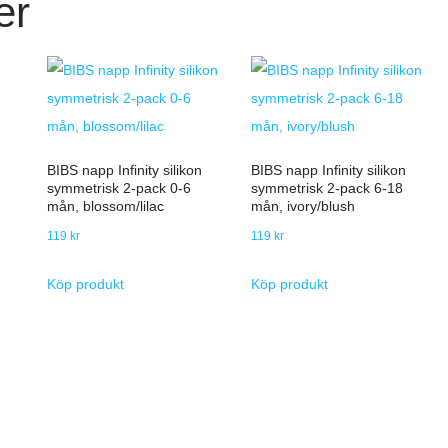
er
BIBS napp Infinity silikon
BIBS napp Infinity silikon
symmetrisk 2-pack 0-6
symmetrisk 2-pack 6-18
mån, blossom/lilac
mån, ivory/blush
119
kr
119
kr
Köp produkt
Köp produkt