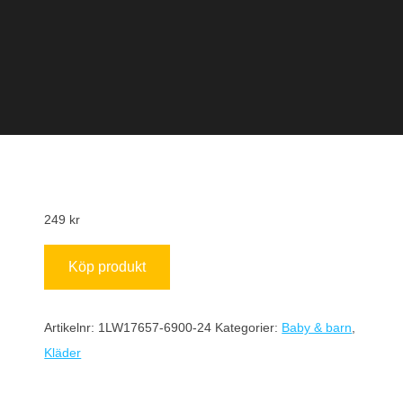
249
kr
Köp produkt
Artikelnr:
1LW17657-6900-24
Kategorier:
Baby & barn
,
Kläder