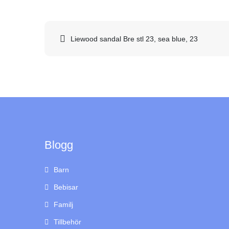
Inläggsnavigering
Liewood sandal Bre stl 23, sea blue, 23
Blogg
Barn
Bebisar
Familj
Tillbehör