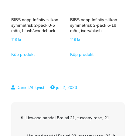
BIBS napp Infinity silikon
BIBS napp Infinity silikon
symmetrisk 2-pack 0-6
symmetrisk 2-pack 6-18
mån, blush/woodchuck
mån, ivory/blush
119
kr
119
kr
Köp produkt
Köp produkt
juli 2, 2023
Inläggsnavigering
Liewood sandal Bre stl 21, tuscany rose, 21