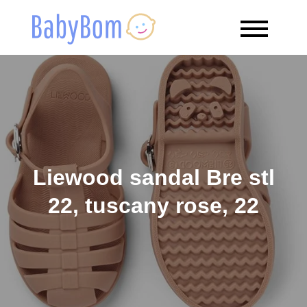
Skip
to
Babybom
Allt kring barn
content
Liewood sandal Bre stl
22, tuscany rose, 22