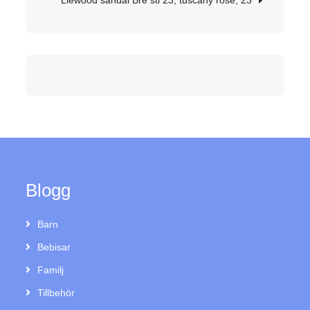
Liewood sandal Bre stl 23, tuscany rose, 23
Blogg
Barn
Bebisar
Familj
Tillbehör