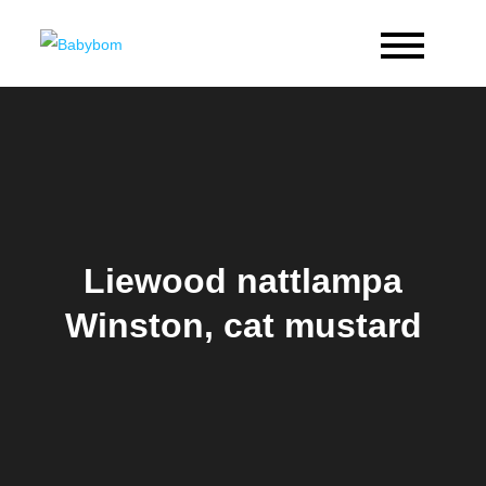
Skip
to
Babybom
Allt kring barn
content
Liewood nattlampa
Winston, cat mustard