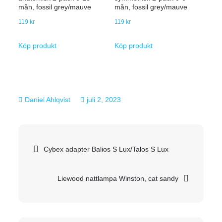
mån, fossil grey/mauve
mån, fossil grey/mauve
119
kr
119
kr
Köp produkt
Köp produkt
juli 2, 2023
Inläggsnavigering
Cybex adapter Balios S Lux/Talos S Lux
Liewood nattlampa Winston, cat sandy