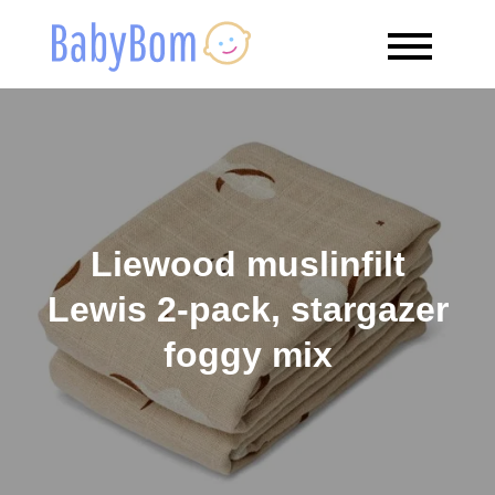
Skip
to
Babybom
Allt kring barn
content
Liewood muslinfilt
Lewis 2-pack, stargazer
foggy mix