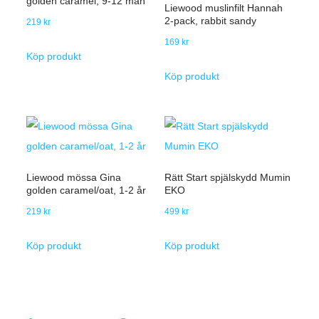
golden caramel, 9-12 mån
Liewood muslinfilt Hannah
2-pack, rabbit sandy
219
kr
169
kr
Köp produkt
Köp produkt
Liewood mössa Gina
Rätt Start spjälskydd Mumin
golden caramel/oat, 1-2 år
EKO
219
kr
499
kr
Köp produkt
Köp produkt