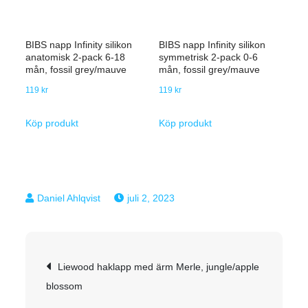
BIBS napp Infinity silikon
BIBS napp Infinity silikon
anatomisk 2-pack 6-18
symmetrisk 2-pack 0-6
mån, fossil grey/mauve
mån, fossil grey/mauve
119
kr
119
kr
Köp produkt
Köp produkt
juli 2, 2023
Inläggsnavigering
Liewood haklapp med ärm Merle, jungle/apple
blossom