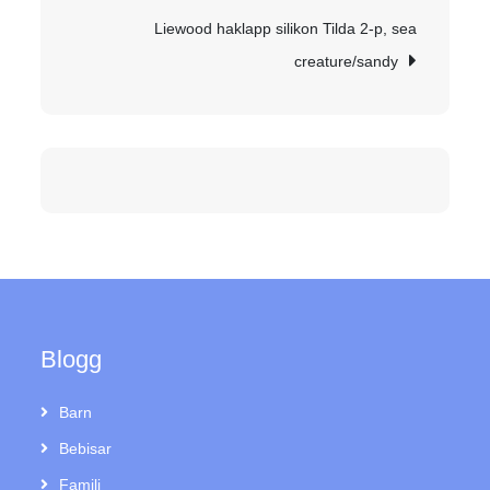
Liewood haklapp silikon Tilda 2-p, sea
creature/sandy
Blogg
Barn
Bebisar
Familj