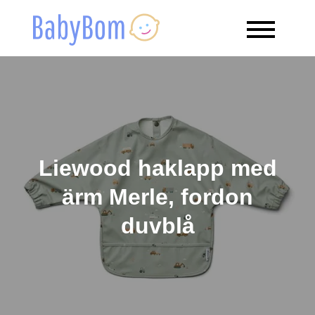
Skip
to
Babybom
Allt kring barn
content
Liewood haklapp med
ärm Merle, fordon
duvblå