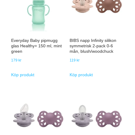
Everyday Baby pipmugg
BIBS napp Infinity silikon
glas Healthy+ 150 ml, mint
symmetrisk 2-pack 0-6
green
mån, blush/woodchuck
179
kr
119
kr
Köp produkt
Köp produkt