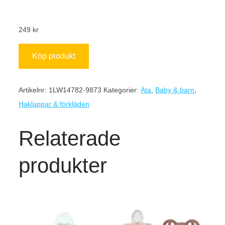
249
kr
Köp produkt
Artikelnr:
1LW14782-9873
Kategorier:
Äta
,
Baby & barn
,
Haklappar & förkläden
Relaterade
produkter