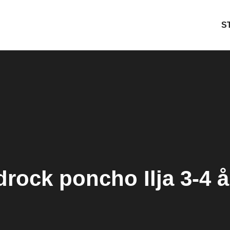
S
rock poncho Ilja 3-4 år