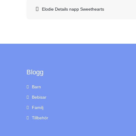
Inläggsnavigering
Elodie Details napp Sweethearts
Blogg
Barn
Bebisar
Familj
Tillbehör