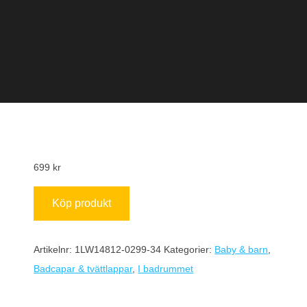
699
kr
Köp produkt
Artikelnr:
1LW14812-0299-34
Kategorier:
Baby & barn
,
Badcapar & tvättlappar
,
I badrummet