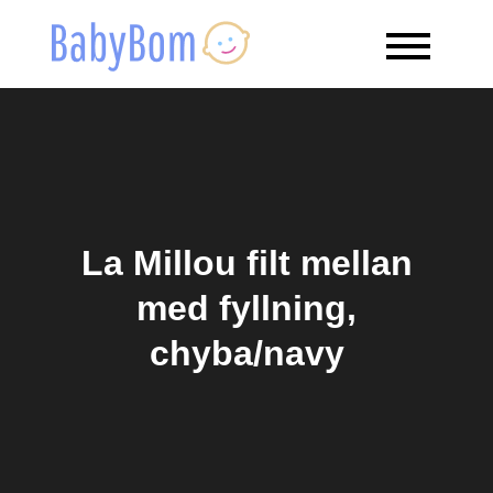
Skip
to
Babybom
Allt kring barn
content
La Millou filt mellan
med fyllning,
chyba/navy