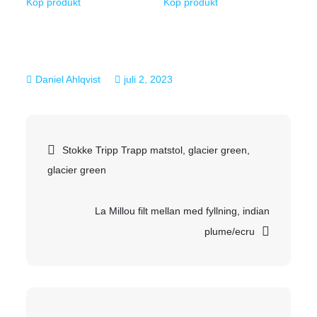
Köp produkt
Köp produkt
juli 2, 2023
Inläggsnavigering
Stokke Tripp Trapp matstol, glacier green,
glacier green
La Millou filt mellan med fyllning, indian
plume/ecru