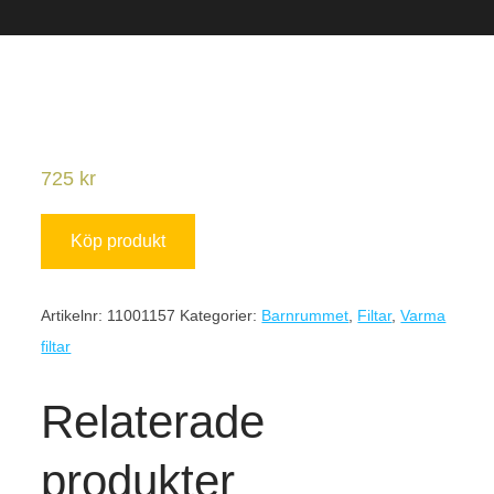
725
kr
Köp produkt
Artikelnr:
11001157
Kategorier:
Barnrummet
,
Filtar
,
Varma
filtar
Relaterade
produkter