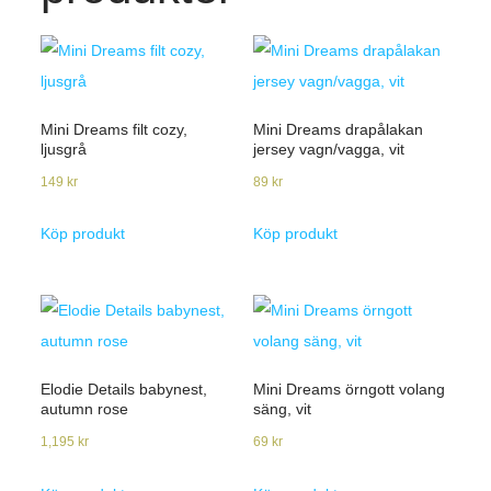
Mini Dreams filt cozy,
Mini Dreams drapålakan
ljusgrå
jersey vagn/vagga, vit
149
kr
89
kr
Köp produkt
Köp produkt
Elodie Details babynest,
Mini Dreams örngott volang
autumn rose
säng, vit
1,195
kr
69
kr