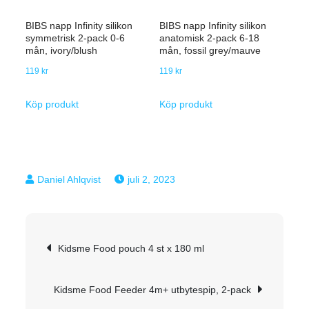
BIBS napp Infinity silikon
BIBS napp Infinity silikon
symmetrisk 2-pack 0-6
anatomisk 2-pack 6-18
mån, ivory/blush
mån, fossil grey/mauve
119
kr
119
kr
Köp produkt
Köp produkt
juli 2, 2023
Inläggsnavigering
Kidsme Food pouch 4 st x 180 ml
Kidsme Food Feeder 4m+ utbytespip, 2-pack