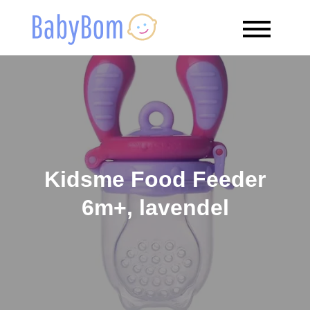
Skip
to
Babybom
Allt kring barn
content
Kidsme Food Feeder
6m+, lavendel