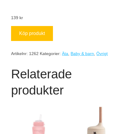
139
kr
Köp produkt
Artikelnr:
1262
Kategorier:
Äta
,
Baby & barn
,
Övrigt
Relaterade
produkter