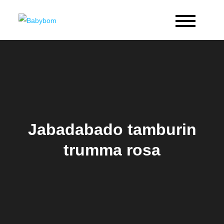
Skip
to
Babybom
Allt kring barn
content
Jabadabado tamburin
trumma rosa