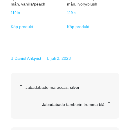
mån, vanilla/peach
mån, ivory/blush
119
kr
119
kr
Köp produkt
Köp produkt
juli 2, 2023
Inläggsnavigering
Jabadabado maraccas, silver
Jabadabado tamburin trumma blå