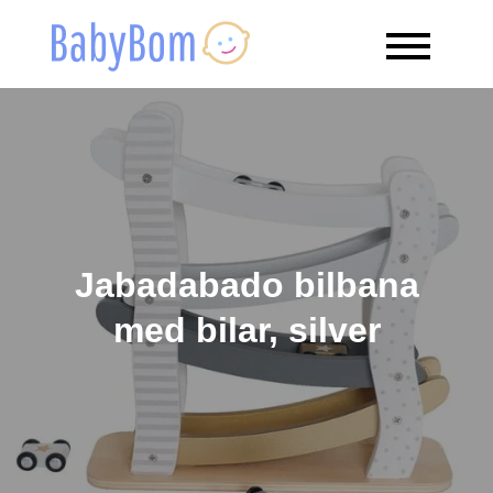
Skip
to
Babybom
Allt kring barn
content
Jabadabado bilbana
med bilar, silver