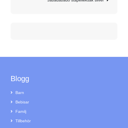
Jabadabado stapelleksak silver
Blogg
Barn
Bebisar
Familj
Tillbehör