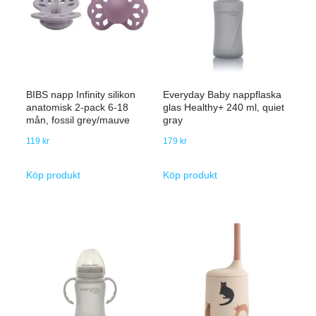
BIBS napp Infinity silikon
Everyday Baby nappflaska
anatomisk 2-pack 6-18
glas Healthy+ 240 ml, quiet
mån, fossil grey/mauve
gray
119
kr
179
kr
Köp produkt
Köp produkt