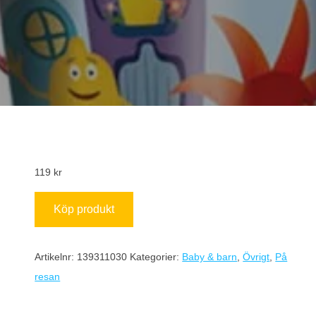
119
kr
Köp produkt
Artikelnr:
139311030
Kategorier:
Baby & barn
,
Övrigt
,
På
resan