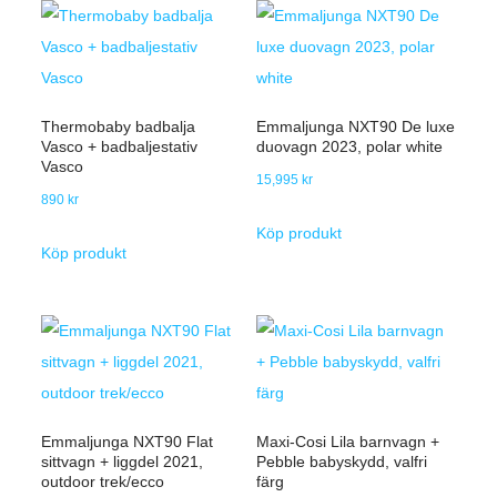
Thermobaby badbalja
Emmaljunga NXT90 De luxe
Vasco + badbaljestativ
duovagn 2023, polar white
Vasco
15,995
kr
890
kr
Köp produkt
Köp produkt
Emmaljunga NXT90 Flat
Maxi-Cosi Lila barnvagn +
sittvagn + liggdel 2021,
Pebble babyskydd, valfri
outdoor trek/ecco
färg