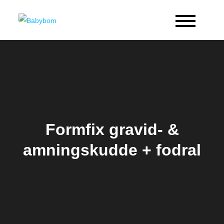
Skip
to
Babybom
Allt kring barn
content
Formfix gravid- &
amningskudde + fodral