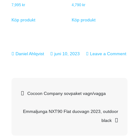
7,995
kr
4,790
kr
Köp produkt
Köp produkt
juni 10, 2023
Leave a Comment
on
Formfix
gravid-
Inläggsnavigering
&
Cocoon Company sovpaket vagn/vagga
amningskudde
+
Emmaljunga NXT90 Flat duovagn 2023, outdoor
fodral
black