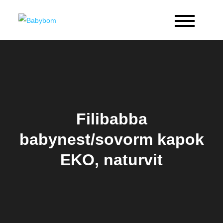
Skip
to
Babybom
Allt kring barn
content
Filibabba
babynest/sovorm kapok
EKO, naturvit