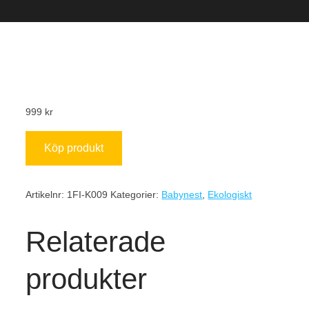
999
kr
Köp produkt
Artikelnr:
1FI-K009
Kategorier:
Babynest
,
Ekologiskt
Relaterade
produkter