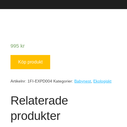
995
kr
Köp produkt
Artikelnr:
1FI-EXPD004
Kategorier:
Babynest
,
Ekologiskt
Relaterade
produkter