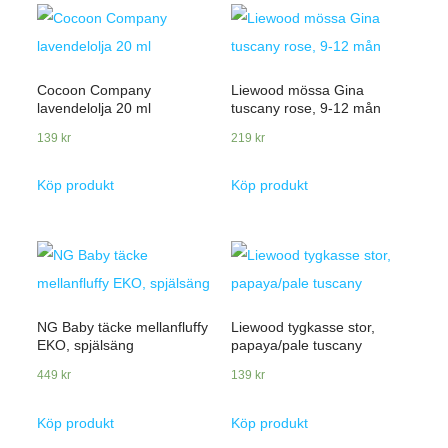
Cocoon Company
Liewood mössa Gina
lavendelolja 20 ml
tuscany rose, 9-12 mån
139
kr
219
kr
Köp produkt
Köp produkt
NG Baby täcke mellanfluffy
Liewood tygkasse stor,
EKO, spjälsäng
papaya/pale tuscany
449
kr
139
kr
Köp produkt
Köp produkt