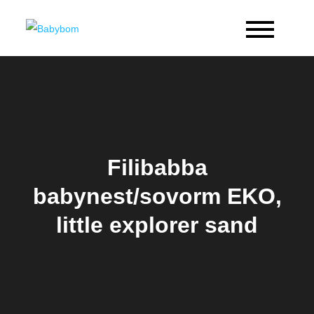
Skip
to
Babybom
Allt kring barn
content
Filibabba
babynest/sovorm EKO,
little explorer sand