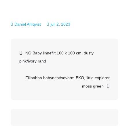
juli 2, 2023
Inläggsnavigering
NG Baby linnefilt 100 x 100 cm, dusty
pink/ivory rand
Filibabba babynest/sovorm EKO, little explorer
moss green