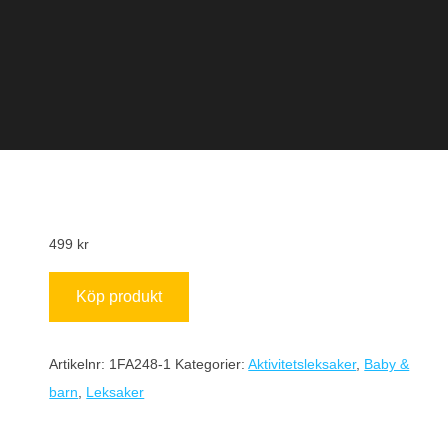
499
kr
Köp produkt
Artikelnr:
1FA248-1
Kategorier:
Aktivitetsleksaker
,
Baby &
barn
,
Leksaker