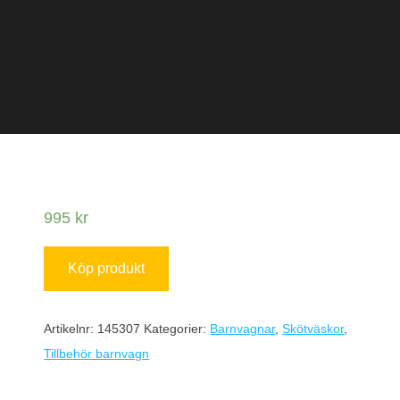
995
kr
Köp produkt
Artikelnr:
145307
Kategorier:
Barnvagnar
,
Skötväskor
,
Tillbehör barnvagn