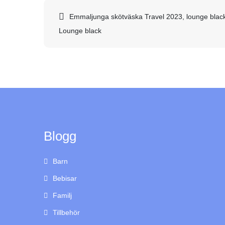
Inläggsnavigering
Emmaljunga skötväska Travel 2023, lounge blac
Lounge black
Blogg
Barn
Bebisar
Familj
Tillbehör