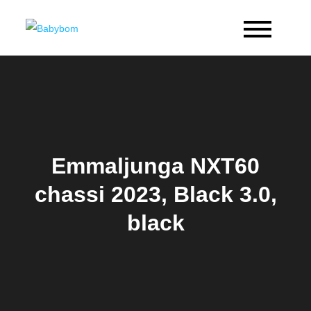
Skip
to
Babybom
Allt kring barn
content
Emmaljunga NXT60
chassi 2023, Black 3.0,
black