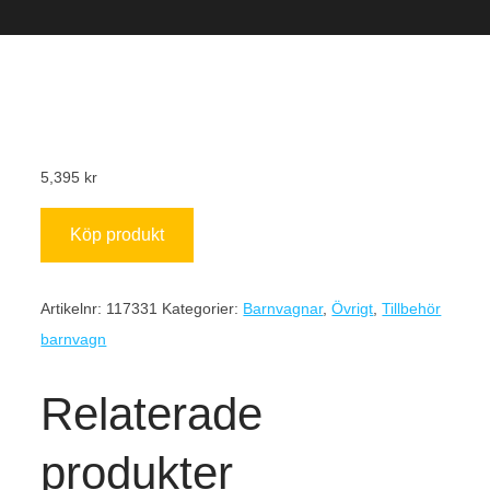
5,395
kr
Köp produkt
Artikelnr:
117331
Kategorier:
Barnvagnar
,
Övrigt
,
Tillbehör
barnvagn
Relaterade
produkter