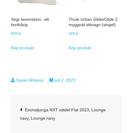
Segr lammskinn, vitt
Thule Urban Glide/Glide 2
korthårig
myggnät sittvagn (singel)
649
kr
449
kr
Köp produkt
Köp produkt
juli 2, 2023
Inläggsnavigering
Emmaljunga NXT sittdel Flat 2023, Lounge
navy, Lounge navy