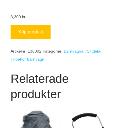
3,300
kr
Köp produkt
Artikelnr:
136302
Kategorier:
Barnvagnar
,
Sittdelar
,
Tillbehör barnvagn
Relaterade
produkter