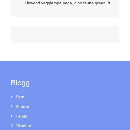
Liewood vägglampa Vega, dino faune green
Blogg
Barn
Bebisar
Familj
Tillbehör