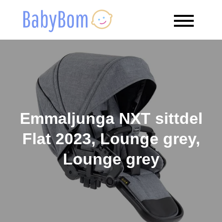
Skip
to
Babybom
Allt kring barn
content
Emmaljunga NXT sittdel
Flat 2023, Lounge grey,
Lounge grey