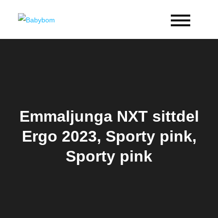
Skip
to
Babybom
Allt kring barn
content
Emmaljunga NXT sittdel
Ergo 2023, Sporty pink,
Sporty pink