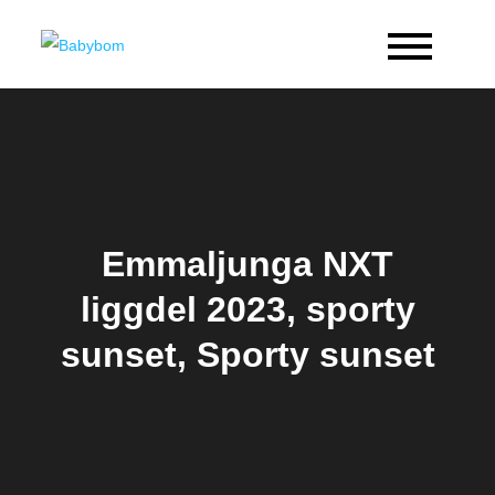
Skip
to
Babybom
Allt kring barn
content
Emmaljunga NXT
liggdel 2023, sporty
sunset, Sporty sunset