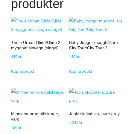
produkter
Thule Urban Glide/Glide 2
Baby Jogger mugghållare
myggnät sittvagn (singel)
City Tour/City Tour 2
449
kr
149
kr
Köp produkt
Köp produkt
Minniemonroe pälskrage,
Joolz skötväska, pure grey
varg
1,349
kr
249
kr