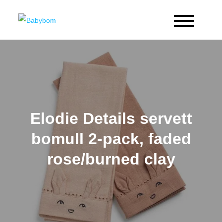
Skip
to
Babybom
Allt kring barn
content
Elodie Details servett
bomull 2-pack, faded
rose/burned clay