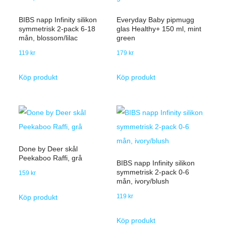
BIBS napp Infinity silikon
Everyday Baby pipmugg
symmetrisk 2-pack 6-18
glas Healthy+ 150 ml, mint
mån, blossom/lilac
green
119
kr
179
kr
Köp produkt
Köp produkt
Done by Deer skål
Peekaboo Raffi, grå
BIBS napp Infinity silikon
symmetrisk 2-pack 0-6
159
kr
mån, ivory/blush
119
kr
Köp produkt
Köp produkt