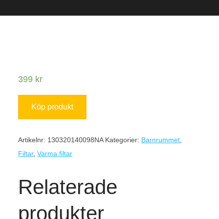
399
kr
Köp produkt
Artikelnr:
130320140098NA
Kategorier:
Barnrummet
,
Filtar
,
Varma filtar
Relaterade
produkter