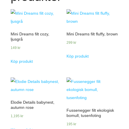
Mini Dreams filt cozy,
Mini Dreams filt fluffy, brown
ljusgrå
299
kr
149
kr
Köp produkt
Köp produkt
Elodie Details babynest,
autumn rose
Fussenegger filt ekologisk
bomull, tusenfoting
1,195
kr
195
kr