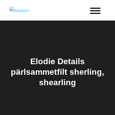
Skip
to
Babybom
Allt kring barn
content
Elodie Details
pärlsammetfilt sherling,
shearling